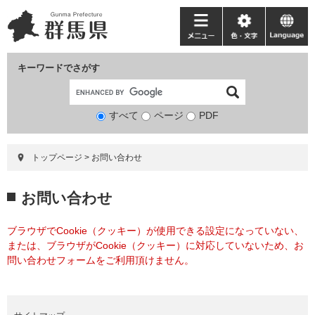
ペ
メ
ー
ニ
メ
色・
language
ジ
ュ
ニ
文
の
ー
ュ
字
キーワードでさがす
先
を
ー
頭
飛
で
ば
すべて
ページ
検
PDF
す。
し
索
て
対
本
トップページ
>
お問い合わせ
象
文
へ
本
お問い合わせ
文
ブラウザでCookie（クッキー）が使用できる設定になっていない、
または、ブラウザがCookie（クッキー）に対応していないため、お
問い合わせフォームをご利用頂けません。