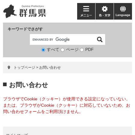
ペ
メ
ー
ニ
メ
色・
language
ジ
ュ
ニ
文
の
ー
ュ
字
キーワードでさがす
先
を
ー
頭
飛
で
ば
すべて
ページ
検
PDF
す。
し
索
て
対
本
トップページ
>
お問い合わせ
象
文
へ
本
お問い合わせ
文
ブラウザでCookie（クッキー）が使用できる設定になっていない、
または、ブラウザがCookie（クッキー）に対応していないため、お
問い合わせフォームをご利用頂けません。