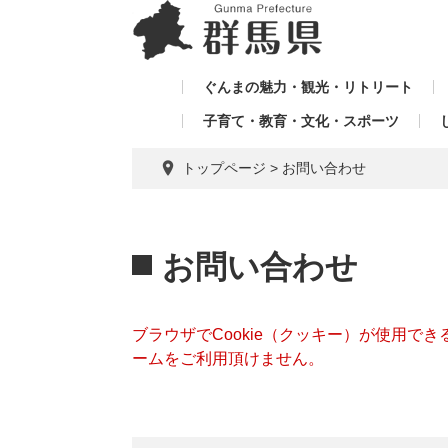
ペ
メ
メ
ー
ニ
ニ
ジ
ュ
ュ
の
ー
ぐんまの魅力・観光・リトリート
ー
先
を
子育て・教育・文化・スポーツ
を
頭
飛
飛
で
ば
トップページ
>
お問い合わせ
す。
し
ば
て
し
本
本
て
文
文
お問い合わせ
へ
ブラウザでCookie（クッキー）が使用で
ームをご利用頂けません。