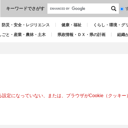
本文へ
キーワードでさがす
検
索
対
防災・安全・レジリエンス
健康・福祉
くらし・環境・グ
象
しごと・産業・農林・土木
県政情報・ＤＸ・県の計画
組織
きる設定になっていない、または、ブラウザがCookie（クッ