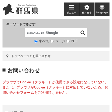
ペ
メ
ー
ニ
メ
色・
language
ジ
ュ
ニ
文
の
ー
ュ
字
キーワードでさがす
先
を
ー
頭
飛
で
ば
すべて
ページ
検
PDF
す。
し
索
て
対
本
トップページ
>
お問い合わせ
象
文
へ
本
お問い合わせ
文
ブラウザでCookie（クッキー）が使用できる設定になっていない、
または、ブラウザがCookie（クッキー）に対応していないため、お
問い合わせフォームをご利用頂けません。