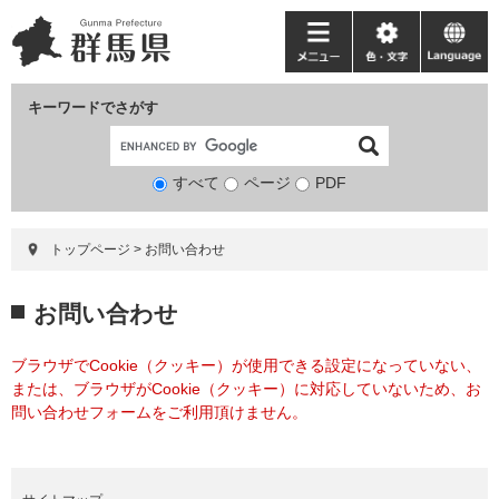
ペ
メ
ー
ニ
メ
色・
language
ジ
ュ
ニ
文
の
ー
ュ
字
キーワードでさがす
先
を
ー
頭
飛
で
ば
すべて
ページ
検
PDF
す。
し
索
て
対
本
トップページ
>
お問い合わせ
象
文
へ
本
お問い合わせ
文
ブラウザでCookie（クッキー）が使用できる設定になっていない、
または、ブラウザがCookie（クッキー）に対応していないため、お
問い合わせフォームをご利用頂けません。