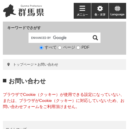
ペ
メ
ー
ニ
メ
色・
language
ジ
ュ
ニ
文
の
ー
ュ
字
キーワードでさがす
先
を
ー
頭
飛
で
ば
すべて
ページ
検
PDF
す。
し
索
て
対
本
トップページ
>
お問い合わせ
象
文
へ
本
お問い合わせ
文
ブラウザでCookie（クッキー）が使用できる設定になっていない、
または、ブラウザがCookie（クッキー）に対応していないため、お
問い合わせフォームをご利用頂けません。