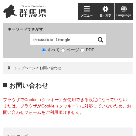
ペ
メ
ー
ニ
メ
色・
language
ジ
ュ
ニ
文
の
ー
ュ
字
キーワードでさがす
先
を
ー
頭
飛
で
ば
すべて
ページ
検
PDF
す。
し
索
て
対
本
トップページ
>
お問い合わせ
象
文
へ
本
お問い合わせ
文
ブラウザでCookie（クッキー）が使用できる設定になっていない、
または、ブラウザがCookie（クッキー）に対応していないため、お
問い合わせフォームをご利用頂けません。