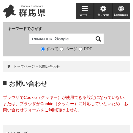
ペ
メ
ー
ニ
メ
色・
language
ジ
ュ
ニ
文
の
ー
ュ
字
キーワードでさがす
先
を
ー
頭
飛
で
ば
すべて
ページ
検
PDF
す。
し
索
て
対
本
トップページ
>
お問い合わせ
象
文
へ
本
お問い合わせ
文
ブラウザでCookie（クッキー）が使用できる設定になっていない、
または、ブラウザがCookie（クッキー）に対応していないため、お
問い合わせフォームをご利用頂けません。