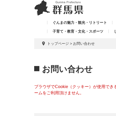
ペ
メ
メ
ー
ニ
ニ
ジ
ュ
ュ
の
ー
ぐんまの魅力・観光・リトリート
ー
先
を
子育て・教育・文化・スポーツ
を
頭
飛
飛
で
ば
トップページ
>
お問い合わせ
す。
し
ば
て
し
本
本
て
文
文
お問い合わせ
へ
ブラウザでCookie（クッキー）が使用で
ームをご利用頂けません。