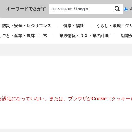
本文へ
キーワードでさがす
検
索
対
防災・安全・レジリエンス
健康・福祉
くらし・環境・グ
象
しごと・産業・農林・土木
県政情報・ＤＸ・県の計画
組織
きる設定になっていない、または、ブラウザがCookie（クッ