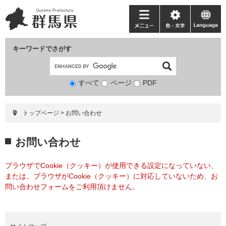
ペ
メ
ー
ニ
メ
色・
language
ジ
ュ
ニ
文
の
ー
ュ
字
キーワードでさがす
先
を
ー
頭
飛
で
ば
すべて
ページ
検
PDF
す。
し
索
て
対
本
トップページ
>
お問い合わせ
象
文
へ
本
お問い合わせ
文
ブラウザでCookie（クッキー）が使用できる設定になっていない、
または、ブラウザがCookie（クッキー）に対応していないため、お
問い合わせフォームをご利用頂けません。