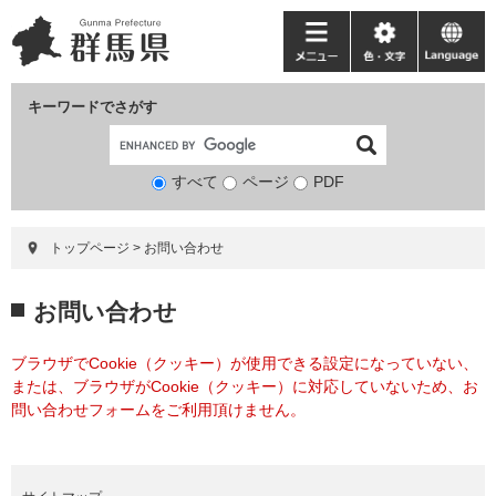
ペ
メ
ー
ニ
メ
色・
language
ジ
ュ
ニ
文
の
ー
ュ
字
キーワードでさがす
先
を
ー
頭
飛
で
ば
すべて
ページ
検
PDF
す。
し
索
て
対
本
トップページ
>
お問い合わせ
象
文
へ
本
お問い合わせ
文
ブラウザでCookie（クッキー）が使用できる設定になっていない、
または、ブラウザがCookie（クッキー）に対応していないため、お
問い合わせフォームをご利用頂けません。