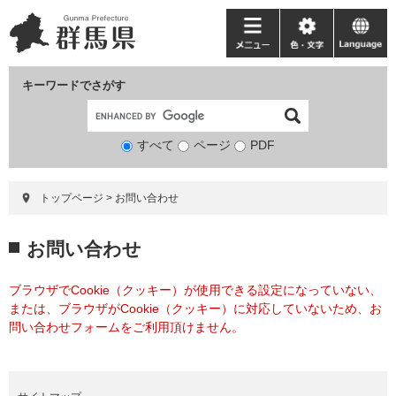
ペ
メ
ー
ニ
メ
色・
language
ジ
ュ
ニ
文
の
ー
ュ
字
キーワードでさがす
先
を
ー
頭
飛
で
ば
すべて
ページ
検
PDF
す。
し
索
て
対
本
トップページ
>
お問い合わせ
象
文
へ
本
お問い合わせ
文
ブラウザでCookie（クッキー）が使用できる設定になっていない、
または、ブラウザがCookie（クッキー）に対応していないため、お
問い合わせフォームをご利用頂けません。