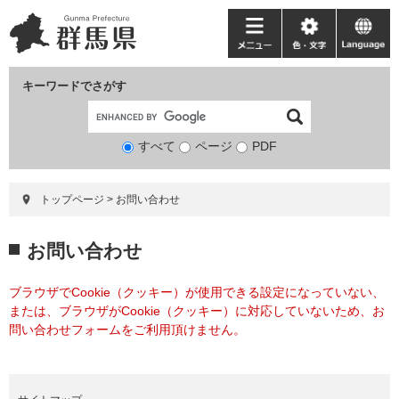
ペ
メ
ー
ニ
メ
色・
language
ジ
ュ
ニ
文
の
ー
ュ
字
キーワードでさがす
先
を
ー
頭
飛
で
ば
すべて
ページ
検
PDF
す。
し
索
て
対
本
トップページ
>
お問い合わせ
象
文
へ
本
お問い合わせ
文
ブラウザでCookie（クッキー）が使用できる設定になっていない、
または、ブラウザがCookie（クッキー）に対応していないため、お
問い合わせフォームをご利用頂けません。