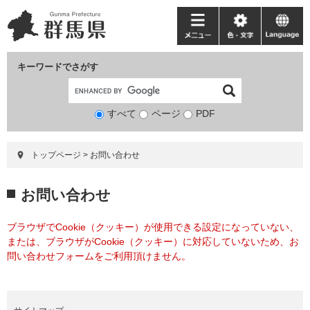
ペ
メ
ー
ニ
メ
色・
language
ジ
ュ
ニ
文
の
ー
ュ
字
キーワードでさがす
先
を
ー
頭
飛
で
ば
すべて
ページ
検
PDF
す。
し
索
て
対
本
トップページ
>
お問い合わせ
象
文
へ
本
お問い合わせ
文
ブラウザでCookie（クッキー）が使用できる設定になっていない、
または、ブラウザがCookie（クッキー）に対応していないため、お
問い合わせフォームをご利用頂けません。