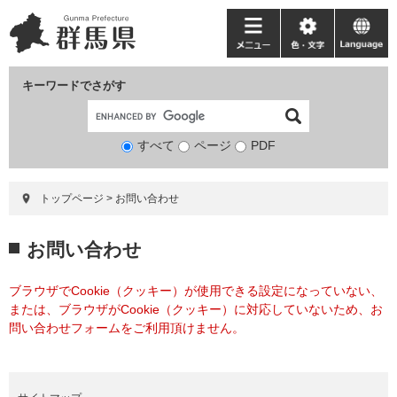
ペ
メ
ー
ニ
メ
色・
language
ジ
ュ
ニ
文
の
ー
ュ
字
キーワードでさがす
先
を
ー
頭
飛
で
ば
すべて
ページ
検
PDF
す。
し
索
て
対
本
トップページ
>
お問い合わせ
象
文
へ
本
お問い合わせ
文
ブラウザでCookie（クッキー）が使用できる設定になっていない、
または、ブラウザがCookie（クッキー）に対応していないため、お
問い合わせフォームをご利用頂けません。