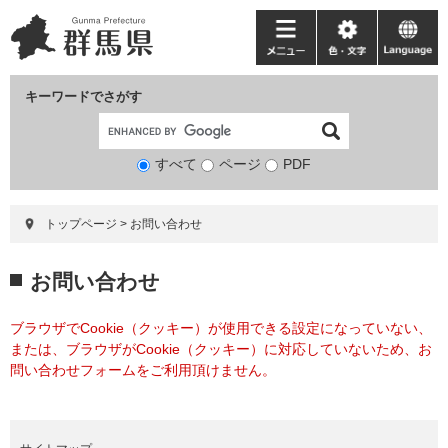
ペ
メ
ー
ニ
メ
色・
language
ジ
ュ
ニ
文
の
ー
ュ
字
キーワードでさがす
先
を
ー
頭
飛
で
ば
すべて
ページ
検
PDF
す。
し
索
て
対
本
トップページ
>
お問い合わせ
象
文
へ
本
お問い合わせ
文
ブラウザでCookie（クッキー）が使用できる設定になっていない、
または、ブラウザがCookie（クッキー）に対応していないため、お
問い合わせフォームをご利用頂けません。