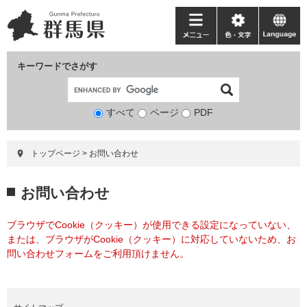
ペ
メ
ー
ニ
メ
色・
language
ジ
ュ
ニ
文
の
ー
ュ
字
キーワードでさがす
先
を
ー
頭
飛
で
ば
すべて
ページ
検
PDF
す。
し
索
て
対
本
トップページ
>
お問い合わせ
象
文
へ
本
お問い合わせ
文
ブラウザでCookie（クッキー）が使用できる設定になっていない、
または、ブラウザがCookie（クッキー）に対応していないため、お
問い合わせフォームをご利用頂けません。