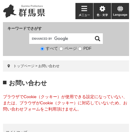
ペ
メ
ー
ニ
メ
色・
language
ジ
ュ
ニ
文
の
ー
ュ
字
キーワードでさがす
先
を
ー
頭
飛
で
ば
すべて
ページ
検
PDF
す。
し
索
て
対
本
トップページ
>
お問い合わせ
象
文
へ
本
お問い合わせ
文
ブラウザでCookie（クッキー）が使用できる設定になっていない、
または、ブラウザがCookie（クッキー）に対応していないため、お
問い合わせフォームをご利用頂けません。