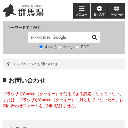
ペ
メ
ー
ニ
メ
色・
language
ジ
ュ
ニ
文
の
ー
ュ
字
キーワードでさがす
先
を
ー
頭
飛
で
ば
すべて
ページ
検
PDF
す。
し
索
て
対
本
トップページ
>
お問い合わせ
象
文
へ
本
お問い合わせ
文
ブラウザでCookie（クッキー）が使用できる設定になっていない、
または、ブラウザがCookie（クッキー）に対応していないため、お
問い合わせフォームをご利用頂けません。