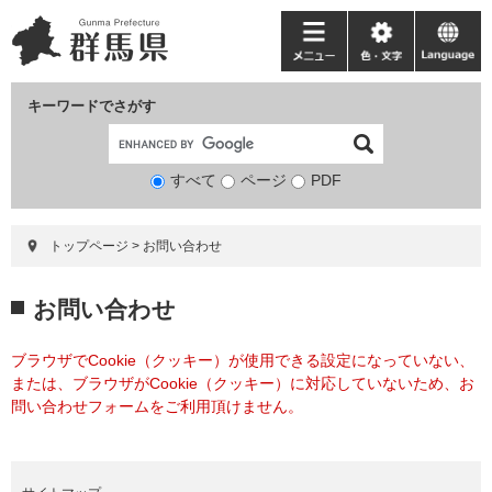
ペ
メ
ー
ニ
メ
色・
language
ジ
ュ
ニ
文
の
ー
ュ
字
キーワードでさがす
先
を
ー
頭
飛
で
ば
すべて
ページ
検
PDF
す。
し
索
て
対
本
トップページ
>
お問い合わせ
象
文
へ
本
お問い合わせ
文
ブラウザでCookie（クッキー）が使用できる設定になっていない、
または、ブラウザがCookie（クッキー）に対応していないため、お
問い合わせフォームをご利用頂けません。