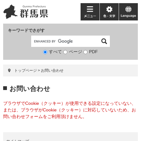
ペ
メ
ー
ニ
メ
色・
language
ジ
ュ
ニ
文
の
ー
ュ
字
キーワードでさがす
先
を
ー
頭
飛
で
ば
すべて
ページ
検
PDF
す。
し
索
て
対
本
トップページ
>
お問い合わせ
象
文
へ
本
お問い合わせ
文
ブラウザでCookie（クッキー）が使用できる設定になっていない、
または、ブラウザがCookie（クッキー）に対応していないため、お
問い合わせフォームをご利用頂けません。