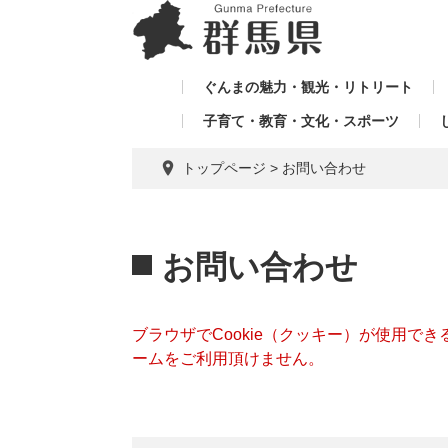
ペ
メ
メ
ー
ニ
ニ
ジ
ュ
ュ
の
ー
ぐんまの魅力・観光・リトリート
ー
先
を
子育て・教育・文化・スポーツ
を
頭
飛
飛
で
ば
トップページ
>
お問い合わせ
す。
し
ば
て
し
本
本
て
文
文
お問い合わせ
へ
ブラウザでCookie（クッキー）が使用で
ームをご利用頂けません。