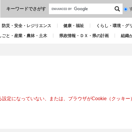
本文へ
キーワードでさがす
検
索
対
防災・安全・レジリエンス
健康・福祉
くらし・環境・グ
象
しごと・産業・農林・土木
県政情報・ＤＸ・県の計画
組織
きる設定になっていない、または、ブラウザがCookie（クッ