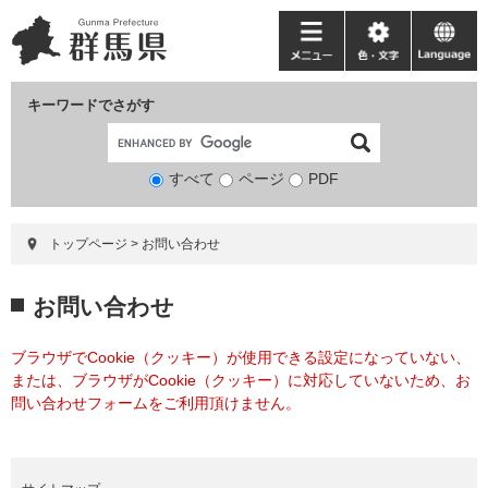
ペ
メ
ー
ニ
メ
色・
language
ジ
ュ
ニ
文
の
ー
ュ
字
キーワードでさがす
先
を
ー
頭
飛
で
ば
すべて
ページ
検
PDF
す。
し
索
て
対
本
トップページ
>
お問い合わせ
象
文
へ
本
お問い合わせ
文
ブラウザでCookie（クッキー）が使用できる設定になっていない、
または、ブラウザがCookie（クッキー）に対応していないため、お
問い合わせフォームをご利用頂けません。