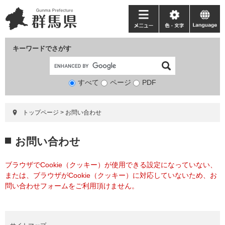
ペ
メ
ー
ニ
メ
色・
language
ジ
ュ
ニ
文
の
ー
ュ
字
キーワードでさがす
先
を
ー
頭
飛
で
ば
すべて
ページ
検
PDF
す。
し
索
て
対
本
トップページ
>
お問い合わせ
象
文
へ
本
お問い合わせ
文
ブラウザでCookie（クッキー）が使用できる設定になっていない、
または、ブラウザがCookie（クッキー）に対応していないため、お
問い合わせフォームをご利用頂けません。