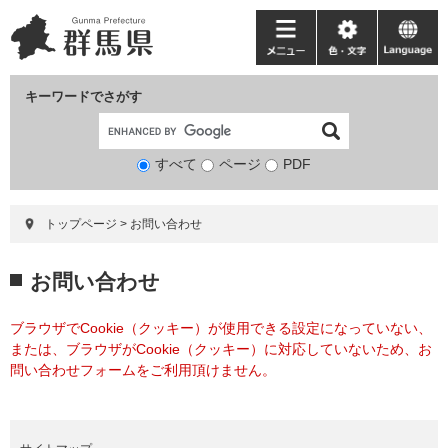
ペ
メ
ー
ニ
メ
色・
language
ジ
ュ
ニ
文
の
ー
ュ
字
キーワードでさがす
先
を
ー
頭
飛
で
ば
すべて
ページ
検
PDF
す。
し
索
て
対
本
トップページ
>
お問い合わせ
象
文
へ
本
お問い合わせ
文
ブラウザでCookie（クッキー）が使用できる設定になっていない、
または、ブラウザがCookie（クッキー）に対応していないため、お
問い合わせフォームをご利用頂けません。