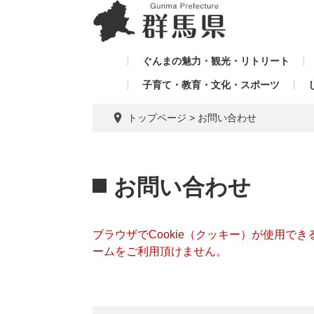
ペ
メ
メ
ー
ニ
ニ
ジ
ュ
ュ
の
ー
ぐんまの魅力・観光・リトリート
ー
先
を
子育て・教育・文化・スポーツ
を
頭
飛
飛
で
ば
トップページ
>
お問い合わせ
す。
し
ば
て
し
本
本
て
文
文
お問い合わせ
へ
ブラウザでCookie（クッキー）が使用で
ームをご利用頂けません。