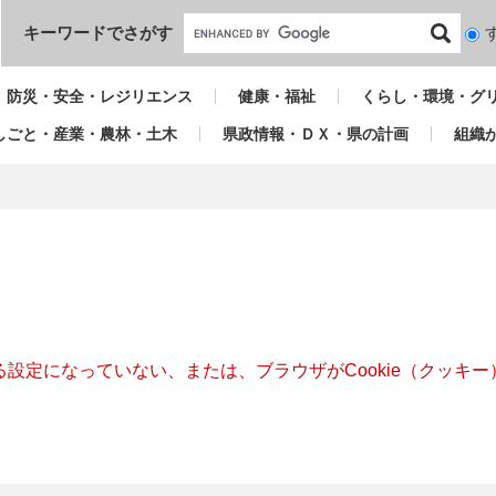
本文へ
キーワードでさがす
検
索
対
防災・安全・レジリエンス
健康・福祉
くらし・環境・グ
象
しごと・産業・農林・土木
県政情報・ＤＸ・県の計画
組織
きる設定になっていない、または、ブラウザがCookie（クッ