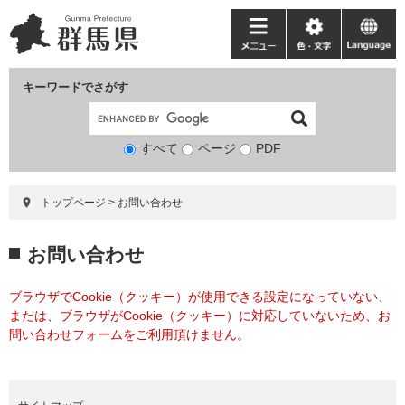
ペ
メ
ー
ニ
メ
色・
language
ジ
ュ
ニ
文
の
ー
ュ
字
キーワードでさがす
先
を
ー
頭
飛
で
ば
すべて
ページ
検
PDF
す。
し
索
て
対
本
トップページ
>
お問い合わせ
象
文
へ
本
お問い合わせ
文
ブラウザでCookie（クッキー）が使用できる設定になっていない、
または、ブラウザがCookie（クッキー）に対応していないため、お
問い合わせフォームをご利用頂けません。