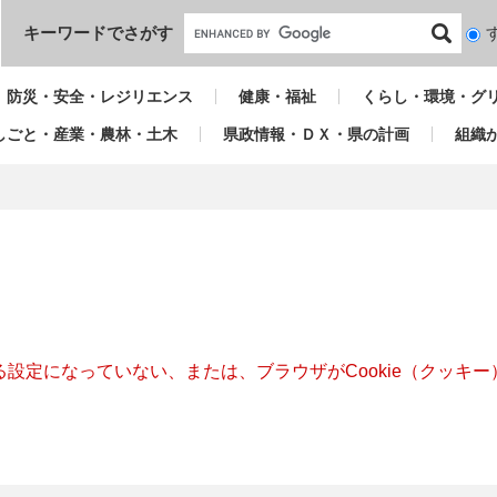
本文へ
キーワードでさがす
検
索
対
防災・安全・レジリエンス
健康・福祉
くらし・環境・グ
象
しごと・産業・農林・土木
県政情報・ＤＸ・県の計画
組織
きる設定になっていない、または、ブラウザがCookie（クッ