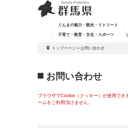
ペ
メ
メ
ー
ニ
ニ
ジ
ュ
ュ
の
ー
ぐんまの魅力・観光・リトリート
ー
先
を
子育て・教育・文化・スポーツ
を
頭
飛
飛
で
ば
トップページ
>
お問い合わせ
す。
し
ば
て
し
本
本
て
文
文
お問い合わせ
へ
ブラウザでCookie（クッキー）が使用で
ームをご利用頂けません。