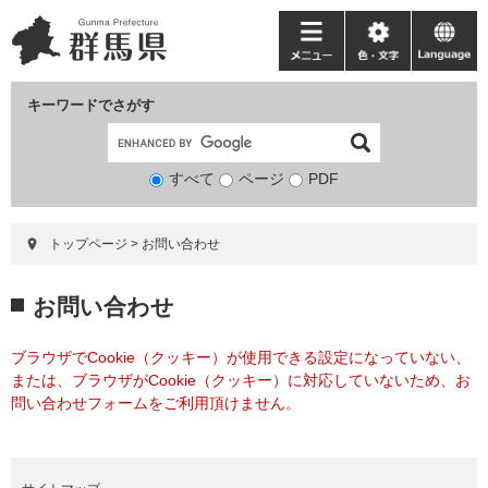
ペ
メ
ー
ニ
メ
色・
language
ジ
ュ
ニ
文
の
ー
ュ
字
キーワードでさがす
先
を
ー
頭
飛
で
ば
すべて
ページ
検
PDF
す。
し
索
て
対
本
トップページ
>
お問い合わせ
象
文
へ
本
お問い合わせ
文
ブラウザでCookie（クッキー）が使用できる設定になっていない、
または、ブラウザがCookie（クッキー）に対応していないため、お
問い合わせフォームをご利用頂けません。