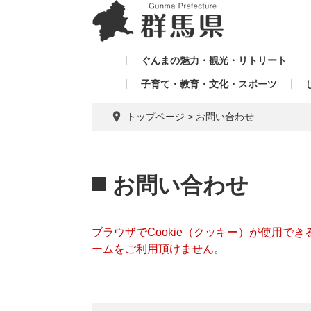
ペ
メ
メ
ー
ニ
ニ
ジ
ュ
ュ
の
ー
ぐんまの魅力・観光・リトリート
ー
先
を
子育て・教育・文化・スポーツ
を
頭
飛
飛
で
ば
トップページ
>
お問い合わせ
す。
し
ば
て
し
本
本
て
文
文
お問い合わせ
へ
ブラウザでCookie（クッキー）が使用で
ームをご利用頂けません。