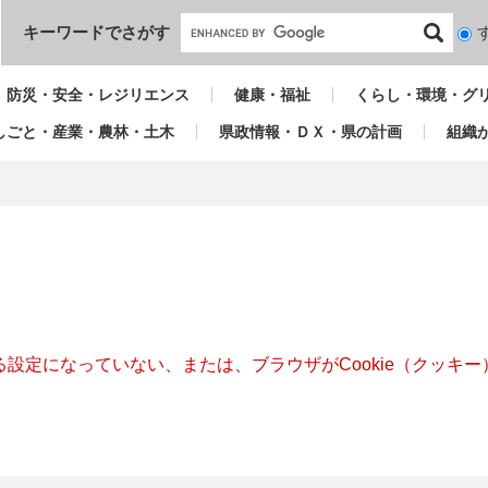
本文へ
キーワードでさがす
検
索
対
防災・安全・レジリエンス
健康・福祉
くらし・環境・グ
象
しごと・産業・農林・土木
県政情報・ＤＸ・県の計画
組織
きる設定になっていない、または、ブラウザがCookie（クッ