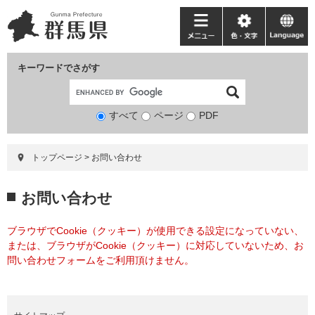
ペ
メ
ー
ニ
メ
色・
language
ジ
ュ
ニ
文
の
ー
ュ
字
キーワードでさがす
先
を
ー
頭
飛
で
ば
すべて
ページ
検
PDF
す。
し
索
て
対
本
トップページ
>
お問い合わせ
象
文
へ
本
お問い合わせ
文
ブラウザでCookie（クッキー）が使用できる設定になっていない、
または、ブラウザがCookie（クッキー）に対応していないため、お
問い合わせフォームをご利用頂けません。