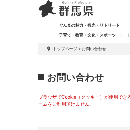
ペ
メ
メ
ー
ニ
ニ
ジ
ュ
ュ
の
ー
ぐんまの魅力・観光・リトリート
ー
先
を
子育て・教育・文化・スポーツ
を
頭
飛
飛
で
ば
トップページ
>
お問い合わせ
す。
し
ば
て
し
本
本
て
文
文
お問い合わせ
へ
ブラウザでCookie（クッキー）が使用で
ームをご利用頂けません。