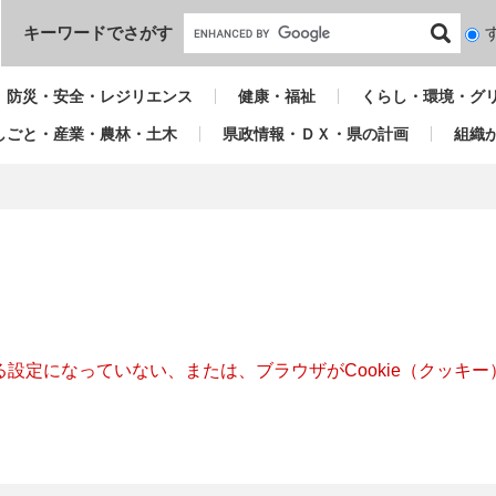
本文へ
キーワードでさがす
検
索
対
防災・安全・レジリエンス
健康・福祉
くらし・環境・グ
象
しごと・産業・農林・土木
県政情報・ＤＸ・県の計画
組織
きる設定になっていない、または、ブラウザがCookie（クッ