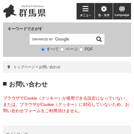
ペ
メ
ー
ニ
メ
色・
language
ジ
ュ
ニ
文
の
ー
ュ
字
キーワードでさがす
先
を
ー
頭
飛
で
ば
すべて
ページ
検
PDF
す。
し
索
て
対
本
トップページ
>
お問い合わせ
象
文
へ
本
お問い合わせ
文
ブラウザでCookie（クッキー）が使用できる設定になっていない、
または、ブラウザがCookie（クッキー）に対応していないため、お
問い合わせフォームをご利用頂けません。