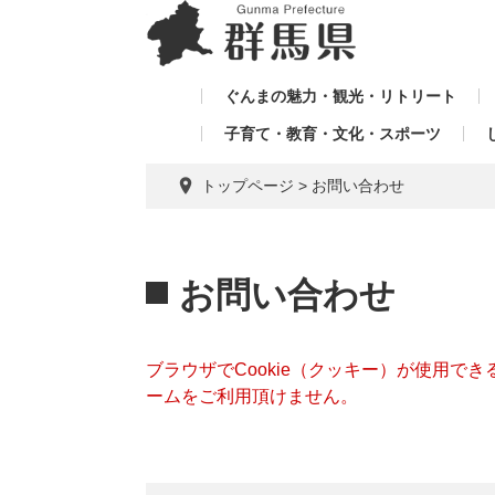
ペ
メ
メ
ー
ニ
ニ
ジ
ュ
ュ
の
ー
ぐんまの魅力・観光・リトリート
ー
先
を
子育て・教育・文化・スポーツ
を
頭
飛
飛
で
ば
トップページ
>
お問い合わせ
す。
し
ば
て
し
本
本
て
文
文
お問い合わせ
へ
ブラウザでCookie（クッキー）が使用で
ームをご利用頂けません。