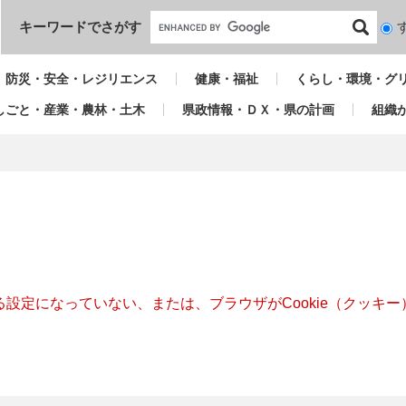
本文へ
キーワードでさがす
検
索
対
防災・安全・レジリエンス
健康・福祉
くらし・環境・グ
象
しごと・産業・農林・土木
県政情報・ＤＸ・県の計画
組織
きる設定になっていない、または、ブラウザがCookie（クッ