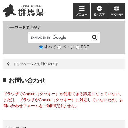
ペ
メ
ー
ニ
メ
色・
language
ジ
ュ
ニ
文
の
ー
ュ
字
キーワードでさがす
先
を
ー
頭
飛
で
ば
すべて
ページ
検
PDF
す。
し
索
て
対
本
トップページ
>
お問い合わせ
象
文
へ
本
お問い合わせ
文
ブラウザでCookie（クッキー）が使用できる設定になっていない、
または、ブラウザがCookie（クッキー）に対応していないため、お
問い合わせフォームをご利用頂けません。