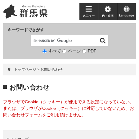
ペ
メ
ー
ニ
メ
色・
language
ジ
ュ
ニ
文
の
ー
ュ
字
キーワードでさがす
先
を
ー
頭
飛
で
ば
すべて
ページ
検
PDF
す。
し
索
て
対
本
トップページ
>
お問い合わせ
象
文
へ
本
お問い合わせ
文
ブラウザでCookie（クッキー）が使用できる設定になっていない、
または、ブラウザがCookie（クッキー）に対応していないため、お
問い合わせフォームをご利用頂けません。