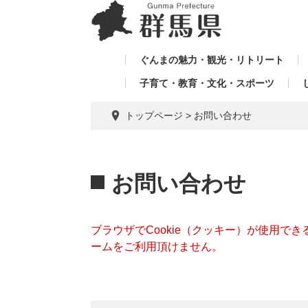
ペ
メ
メ
ー
ニ
ニ
ジ
ュ
ュ
の
ー
ぐんまの魅力・観光・リトリート
ー
先
を
子育て・教育・文化・スポーツ
を
頭
飛
飛
で
ば
トップページ
>
お問い合わせ
す。
し
ば
て
し
本
本
て
文
文
お問い合わせ
へ
ブラウザでCookie（クッキー）が使用で
ームをご利用頂けません。