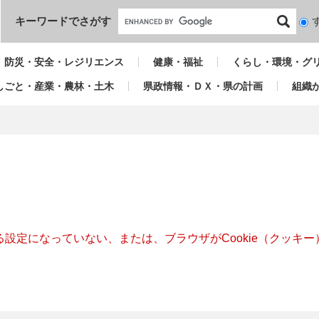
本文へ
キーワードでさがす
検
索
対
防災・安全・レジリエンス
健康・福祉
くらし・環境・グ
象
しごと・産業・農林・土木
県政情報・ＤＸ・県の計画
組織
きる設定になっていない、または、ブラウザがCookie（クッ