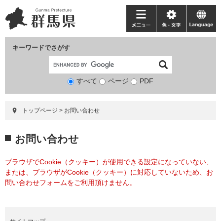
ペ
メ
ー
ニ
メ
色・
language
ジ
ュ
ニ
文
の
ー
ュ
字
キーワードでさがす
先
を
ー
頭
飛
で
ば
すべて
ページ
検
PDF
す。
し
索
て
対
本
トップページ
>
お問い合わせ
象
文
へ
本
お問い合わせ
文
ブラウザでCookie（クッキー）が使用できる設定になっていない、
または、ブラウザがCookie（クッキー）に対応していないため、お
問い合わせフォームをご利用頂けません。