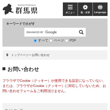
ペ
メ
ー
ニ
メ
色・
language
ジ
ュ
ニ
文
の
ー
ュ
字
キーワードでさがす
先
を
ー
頭
飛
で
ば
すべて
ページ
検
PDF
す。
し
索
て
対
本
トップページ
>
お問い合わせ
象
文
へ
本
お問い合わせ
文
ブラウザでCookie（クッキー）が使用できる設定になっていない、
または、ブラウザがCookie（クッキー）に対応していないため、お
問い合わせフォームをご利用頂けません。