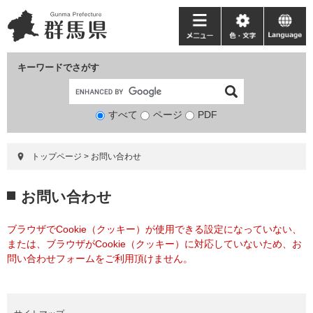
ペ
メ
ー
ニ
メ
色・
language
ジ
ュ
ニ
文
の
ー
ュ
字
キーワードでさがす
先
を
ー
頭
飛
で
ば
すべて
ページ
検
PDF
す。
し
索
て
対
本
トップページ
>
お問い合わせ
象
文
へ
本
お問い合わせ
文
ブラウザでCookie（クッキー）が使用できる設定になっていない、
または、ブラウザがCookie（クッキー）に対応していないため、お
問い合わせフォームをご利用頂けません。