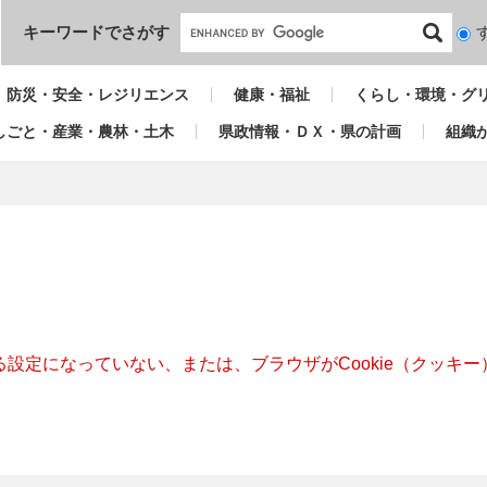
本文へ
キーワードでさがす
検
索
対
防災・安全・レジリエンス
健康・福祉
くらし・環境・グ
象
しごと・産業・農林・土木
県政情報・ＤＸ・県の計画
組織
きる設定になっていない、または、ブラウザがCookie（クッ