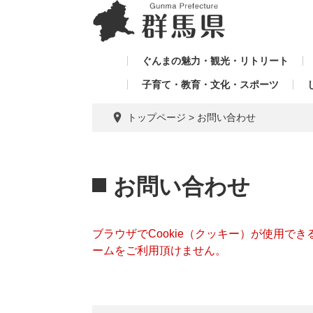
ペ
メ
メ
ー
ニ
ニ
ジ
ュ
ュ
の
ー
ぐんまの魅力・観光・リトリート
ー
先
を
子育て・教育・文化・スポーツ
を
頭
飛
飛
で
ば
トップページ
>
お問い合わせ
す。
し
ば
て
し
本
本
て
文
文
お問い合わせ
へ
ブラウザでCookie（クッキー）が使用で
ームをご利用頂けません。