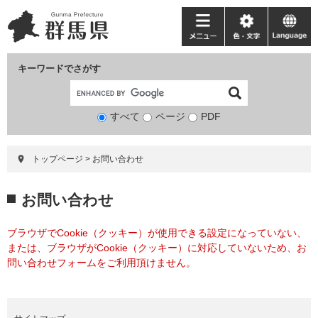
ペ
メ
ー
ニ
メ
色・
language
ジ
ュ
ニ
文
の
ー
ュ
字
キーワードでさがす
先
を
ー
頭
飛
で
ば
すべて
ページ
検
PDF
す。
し
索
て
対
本
トップページ
>
お問い合わせ
象
文
へ
本
お問い合わせ
文
ブラウザでCookie（クッキー）が使用できる設定になっていない、
または、ブラウザがCookie（クッキー）に対応していないため、お
問い合わせフォームをご利用頂けません。