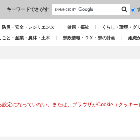
本文へ
キーワードでさがす
検
索
対
防災・安全・レジリエンス
健康・福祉
くらし・環境・グ
象
しごと・産業・農林・土木
県政情報・ＤＸ・県の計画
組織
きる設定になっていない、または、ブラウザがCookie（クッ