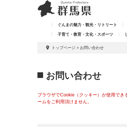
ペ
メ
メ
ー
ニ
ニ
ジ
ュ
ュ
の
ー
ぐんまの魅力・観光・リトリート
ー
先
を
子育て・教育・文化・スポーツ
を
頭
飛
飛
で
ば
トップページ
>
お問い合わせ
す。
し
ば
て
し
本
本
て
文
文
お問い合わせ
へ
ブラウザでCookie（クッキー）が使用で
ームをご利用頂けません。