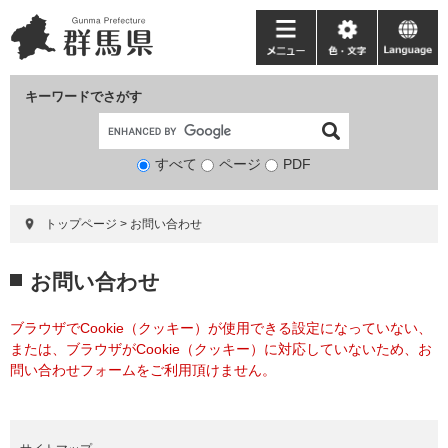
ペ
メ
ー
ニ
メ
色・
language
ジ
ュ
ニ
文
の
ー
ュ
字
キーワードでさがす
先
を
ー
頭
飛
で
ば
すべて
ページ
検
PDF
す。
し
索
て
対
本
トップページ
>
お問い合わせ
象
文
へ
本
お問い合わせ
文
ブラウザでCookie（クッキー）が使用できる設定になっていない、
または、ブラウザがCookie（クッキー）に対応していないため、お
問い合わせフォームをご利用頂けません。