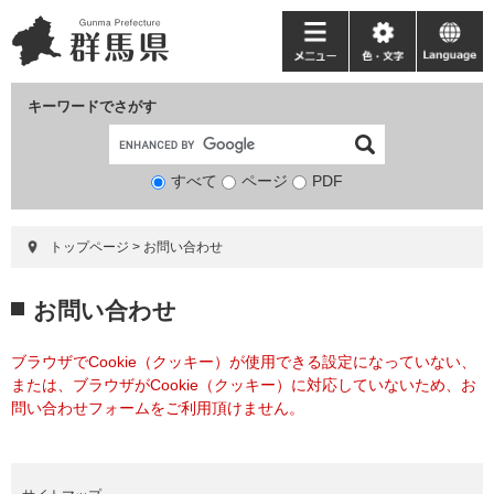
ペ
メ
ー
ニ
メ
色・
language
ジ
ュ
ニ
文
の
ー
ュ
字
キーワードでさがす
先
を
ー
頭
飛
で
ば
すべて
ページ
検
PDF
す。
し
索
て
対
本
トップページ
>
お問い合わせ
象
文
へ
本
お問い合わせ
文
ブラウザでCookie（クッキー）が使用できる設定になっていない、
または、ブラウザがCookie（クッキー）に対応していないため、お
問い合わせフォームをご利用頂けません。