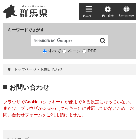
ペ
メ
ー
ニ
メ
色・
language
ジ
ュ
ニ
文
の
ー
ュ
字
キーワードでさがす
先
を
ー
頭
飛
で
ば
すべて
ページ
検
PDF
す。
し
索
て
対
本
トップページ
>
お問い合わせ
象
文
へ
本
お問い合わせ
文
ブラウザでCookie（クッキー）が使用できる設定になっていない、
または、ブラウザがCookie（クッキー）に対応していないため、お
問い合わせフォームをご利用頂けません。