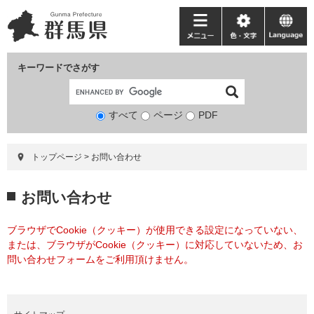
ペ
メ
ー
ニ
メ
色・
language
ジ
ュ
ニ
文
の
ー
ュ
字
キーワードでさがす
先
を
ー
頭
飛
で
ば
すべて
ページ
検
PDF
す。
し
索
て
対
本
トップページ
>
お問い合わせ
象
文
へ
本
お問い合わせ
文
ブラウザでCookie（クッキー）が使用できる設定になっていない、
または、ブラウザがCookie（クッキー）に対応していないため、お
問い合わせフォームをご利用頂けません。