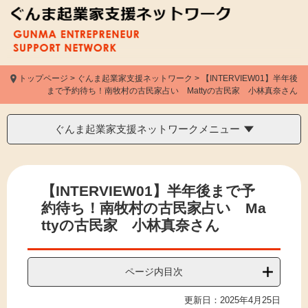
ペ
ー
ジ
の
先
頭
トップページ
>
ぐんま起業家支援ネットワーク
>
【INTERVIEW01】半年後
まで予約待ち！南牧村の古民家占い Mattyの古民家 小林真奈さん
で
在
地
す。
ぐんま起業家支援ネットワークメニュー
本
文
【INTERVIEW01】半年後まで予
約待ち！南牧村の古民家占い Ma
ttyの古民家 小林真奈さん
ページ内目次
更新日：2025年4月25日