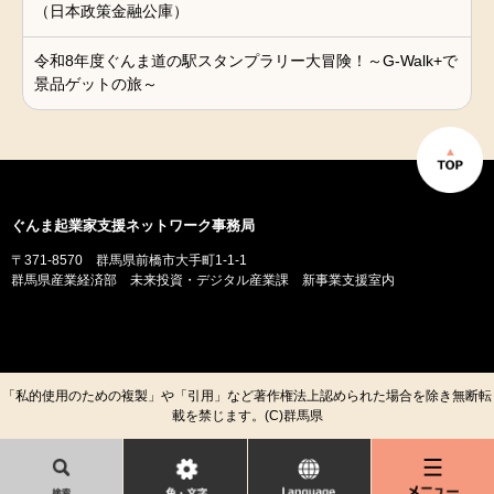
（日本政策金融公庫）
令和8年度ぐんま道の駅スタンプラリー大冒険！～G-Walk+で
景品ゲットの旅～
ぐんま起業家支援ネットワーク事務局
〒371-8570 群馬県前橋市大手町1-1-1
群馬県産業経済部 未来投資・デジタル産業課 新事業支援室内
「私的使用のための複製」や「引用」など著作権法上認められた場合を除き無断転
載を禁じます。(C)群馬県
検
色・
l
メ