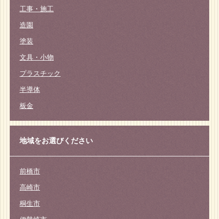
工事・施工
造園
塗装
文具・小物
プラスチック
半導体
板金
地域をお選びください
前橋市
高崎市
桐生市