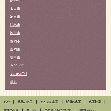
伊勢崎市
太田市
沼田市
館林市
渋川市
藤岡市
富岡市
安中市
みどり市
その他町村
県外
TOP
現代の名工
ぐんまの名工
明日の名工
名工検索
技術の伝承
名工
PV
このサイトについて
お問い合わせ