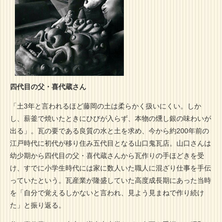
四代目の父・喜代蔵さん
「土3年と言われるほど藤岡の土は柔らかく扱いにくい。しか
し、薪釜で焼いたときにひびが入らず、本物の燻し銀の味わいが
出る」。瓦の要である良質の水と土を求め、今から約200年前の
江戸時代に初代が移り住み五代目となる山口鬼瓦店。山口さんは
幼少期から四代目の父・喜代蔵さんから瓦作りの手ほどきを受
け、すでに小学生時代には家に数人いた職人に混ざり仕事を手伝
っていたという。瓦産業が隆盛していた高度成長期にあった当時
を「自分で覚えるしかないと言われ、見よう見まねで作り続け
た」と振り返る。