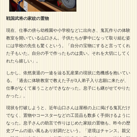
戦国武将の家紋の置物
現在、仕事の傍ら幼稚園や小学校などに出向き、鬼瓦作りの体験
教室を開いている山口さん。子供たちが夢中になって取り組む姿
には学校の先生も驚くという。「自分の宝物にすると言ってくれ
た子もいた。自分の手で作ったものは貴い。それを大切にしてく
れたら嬉しい」。
しかし、依然衰退の一途を辿る瓦産業の現状に危機感を抱いてい
る。「過去に体験教室で教えた子が3人弟子入り志願に来たが、
仕事がなくて雇うことができなかった。息子にも継がせてやりた
かった」。
現状を打破しようと、近年山口さんは屋根の上に掲げる鬼瓦だけ
でなく、置物やコースターなどの工芸品も数多く手掛けるように
なった。息子さんの助言で作りはじめた家紋の置物も、昨今の歴
史ブームの追い風もあり好調だという。「逆境はチャンス。親父