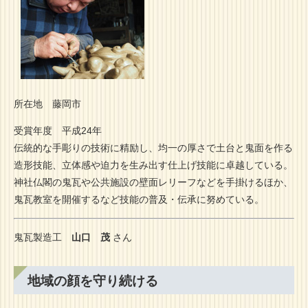
所在地 藤岡市
受賞年度 平成24年
伝統的な手彫りの技術に精励し、均一の厚さで土台と鬼面を作る
造形技能、立体感や迫力を生み出す仕上げ技能に卓越している。
神社仏閣の鬼瓦や公共施設の壁面レリーフなどを手掛けるほか、
鬼瓦教室を開催するなど技能の普及・伝承に努めている。
鬼瓦製造工
山口 茂
さん
地域の顔を守り続ける