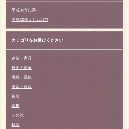
平成30年以降
平成30年よりも以前
カテゴリをお選びください
建築・家具
技術の伝承
機械・電気
美容・理容
被服
造形
その他
料理