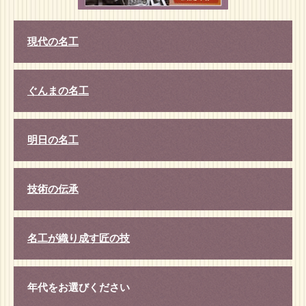
現代の名工
ぐんまの名工
明日の名工
技術の伝承
名工が織り成す匠の技
年代をお選びください