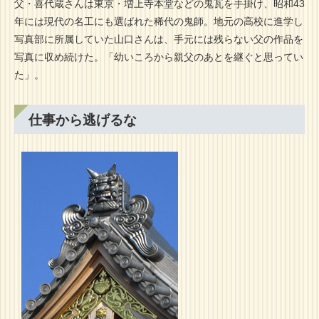
父・喜代蔵さんは東京・増上寺本堂などの鬼瓦を手掛け、昭和43
年には現代の名工にも選ばれた稀代の鬼師。地元の高校に進学し
写真部に所属していた山口さんは、手元には残らない父の作品を
写真に収め続けた。「幼いころから親父のあとを継ぐと思ってい
た」。
仕事から逃げるな