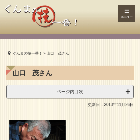
ペ
ー
ジ
メ
の
ニ
先
ュ
頭
ー
で
す。
ぐんまの技一番！
>
山口 茂さん
本
山口 茂さん
文
ページ内目次
更新日：2013年11月26日