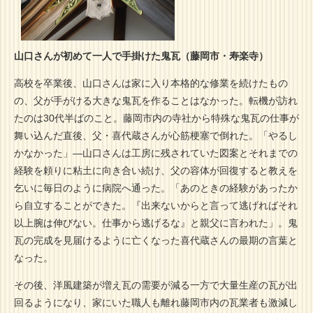
山口さんが初めて一人で手掛けた鬼瓦（藤岡市・寿楽寺）
高校を卒業後、山口さんは家に入り本格的な修業を続けたもの
の、父が手がける大きな鬼瓦を作ることはなかった。転機が訪れ
たのは30代半ばのこと。藤岡市内の寺社から特殊な鬼瓦の仕事が
舞い込んだ直後、父・喜代蔵さんが心筋梗塞で倒れた。「やるし
かなかった」―山口さんは工房に残されていた図案とそれまでの
経験を頼りに粘土に向き合い続け、父の容体が回復すると教えを
乞いに毎日のように病院へ通った。「あのときの経験があったか
ら自立することができた。『出来ないからと言って逃げればそれ
以上腕は伸びない。仕事から逃げるな』と親父に言われた」。鬼
瓦の完成を見届けるように亡くなった喜代蔵さんの最期の言葉と
なった。
その後、洋風建築が増え瓦の需要が減る一方で大量生産の瓦が出
回るようになり、家にいた職人も離れ藤岡市内の瓦業者も激減し