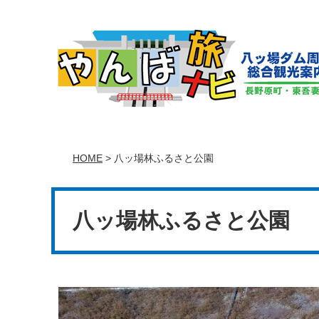
ペ
メ
ー
ニ
ジ
ュ
の
ー
先
を
頭
飛
で
ば
す。
し
て
HOME
>
八ッ場林ふるさと公園
本
文
本
へ
文
八ッ場林ふるさと公園